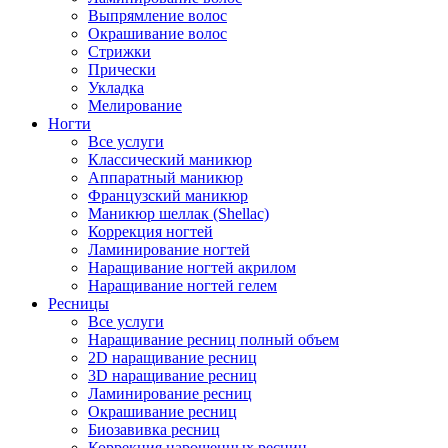
Выпрямление волос
Окрашивание волос
Стрижки
Прически
Укладка
Мелирование
Ногти
Все услуги
Классический маникюр
Аппаратный маникюр
Французский маникюр
Маникюр шеллак (Shellac)
Коррекция ногтей
Ламинирование ногтей
Наращивание ногтей акрилом
Наращивание ногтей гелем
Ресницы
Все услуги
Наращивание ресниц полный объем
2D наращивание ресниц
3D наращивание ресниц
Ламинирование ресниц
Окрашивание ресниц
Биозавивка ресниц
Коррекция нарощенных ресниц