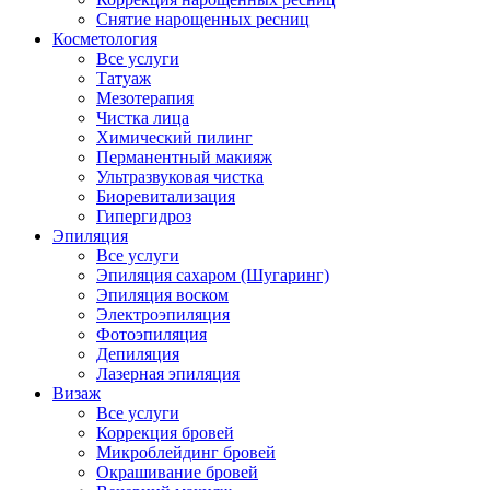
Снятие нарощенных ресниц
Косметология
Все услуги
Татуаж
Мезотерапия
Чистка лица
Химический пилинг
Перманентный макияж
Ультразвуковая чистка
Биоревитализация
Гипергидроз
Эпиляция
Все услуги
Эпиляция сахаром (Шугаринг)
Эпиляция воском
Электроэпиляция
Фотоэпиляция
Депиляция
Лазерная эпиляция
Визаж
Все услуги
Коррекция бровей
Микроблейдинг бровей
Окрашивание бровей