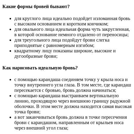
Какие формы бровей бывают?
для круглого лица идеально подойдет изломанная бровь
с высоким основанием и коротким кончиком;
для овального лица идеальная форма чуть закругленная,
в которой основание немного отдалено от переносицы;
для треугольного лица подойдут брови слегка
приподнятые с равномерным изгибом;
квадратному лицу показаны широкие, высокие и
дугообразные брови;
Как нарисовать идеальную бровь?
с помощью карандаша соединяем точку у крыла носа и
точку внутреннего угла глаза. В том месте, где карандаш
пересекается с бровью, бровь должна начинаться;
с помощью карандаша выстраиваем вертикальную
линию, проходящую через внешнюю границу радужной
оболочки. В этом месте должна находится самая высокая
точка брови;
а вот заканчиваться бровь должна в точке пересечения
брови с карандашом, направленным от крыльев носа
через внешний угол глаза;